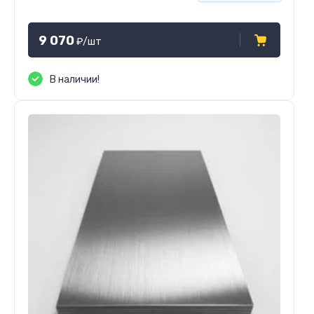
9 070
₽
/шт
В наличии!