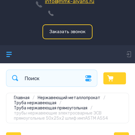
info@mmk-alyans.ru
Заказать звонок
Главная
/
Нержавеющий металлопрокат
/
Труба нержавеющая
/
Труба нержавеющая прямоугольная
/
трубы нержавеющие электросварные ЭСВ
прямоугольные 50x25x2 шлиф импASTM A554