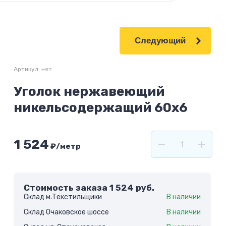
Следующий
Артикул:
нет
Уголок нержавеющий
никельсодержащий 60х6
1 524
₽
/метр
Стоимость заказа
1 524
руб.
Склад м.Текстильщики
В наличии
Склад Очаковское шоссе
В наличии