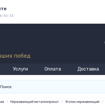
йте
96-65-33
аших побед
Услуги
Оплата
Доставка
ная
/
Нержавеющий металлопрокат
/
Уголок нержавеющий
/