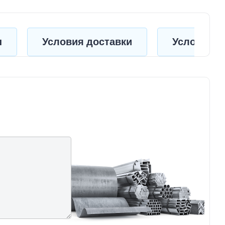
ы
Условия доставки
Условия о